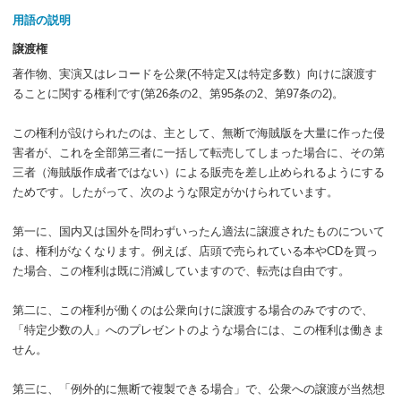
用語の説明
譲渡権
著作物、実演又はレコードを公衆(不特定又は特定多数）向けに譲渡す
ることに関する権利です(第26条の2、第95条の2、第97条の2)。
この権利が設けられたのは、主として、無断で海賊版を大量に作った侵
害者が、これを全部第三者に一括して転売してしまった場合に、その第
三者（海賊版作成者ではない）による販売を差し止められるようにする
ためです。したがって、次のような限定がかけられています。
第一に、国内又は国外を問わずいったん適法に譲渡されたものについて
は、権利がなくなります。例えば、店頭で売られている本やCDを買っ
た場合、この権利は既に消滅していますので、転売は自由です。
第二に、この権利が働くのは公衆向けに譲渡する場合のみですので、
「特定少数の人」へのプレゼントのような場合には、この権利は働きま
せん。
第三に、「例外的に無断で複製できる場合」で、公衆への譲渡が当然想