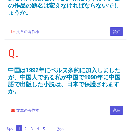
の作品の題名は変えなければならないでし
ょうか。
文章の著作権
詳細
Q.
中国は1992年にベルヌ条約に加入しました
が、中国人である私が中国で1990年に中国
語で出版した小説は、日本で保護されます
か。
文章の著作権
詳細
前へ
1
2
3
4
5
...
次へ